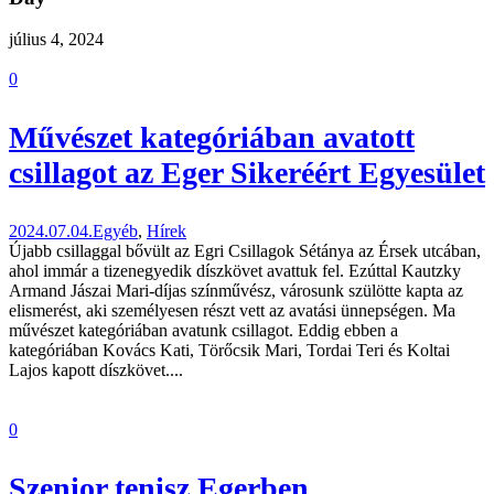
július 4, 2024
0
Művészet kategóriában avatott
csillagot az Eger Sikeréért Egyesület
2024.07.04.
Egyéb
,
Hírek
Újabb csillaggal bővült az Egri Csillagok Sétánya az Érsek utcában,
ahol immár a tizenegyedik díszkövet avattuk fel. Ezúttal Kautzky
Armand Jászai Mari-díjas színművész, városunk szülötte kapta az
elismerést, aki személyesen részt vett az avatási ünnepségen. Ma
művészet kategóriában avatunk csillagot. Eddig ebben a
kategóriában Kovács Kati, Törőcsik Mari, Tordai Teri és Koltai
Lajos kapott díszkövet....
0
Szenior tenisz Egerben