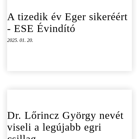
A tizedik év Eger sikeréért
- ESE Évindító
2025. 01. 20.
Dr. Lőrincz György nevét
viseli a legújabb egri
csillag