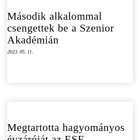
Második alkalommal
csengettek be a Szenior
Akadémián
2023. 05. 11.
Megtartotta hagyományos
évzáróját az ESE