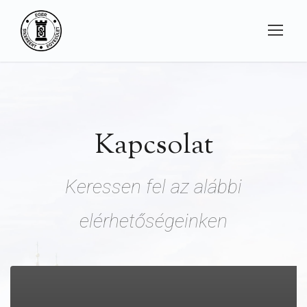
Kapcsolat
Keressen fel az alábbi
elérhetőségeinken