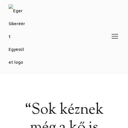
“Sok kéznek
még a kő is