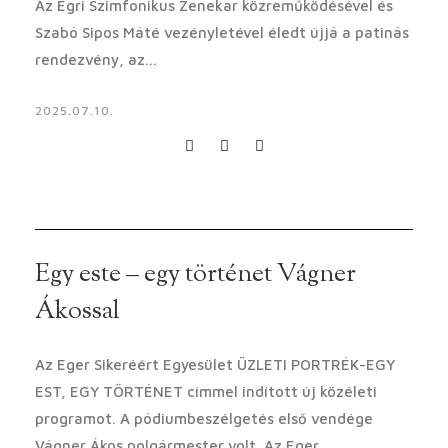
Az Egri Szimfonikus Zenekar közreműködésével és
Szabó Sipos Máté vezényletével éledt újjá a patinás
rendezvény, az...
2025.07.10.
Egy este – egy történet Vágner
Ákossal
Az Eger Sikeréért Egyesület ÜZLETI PORTRÉK-EGY
EST, EGY TÖRTÉNET címmel indított új közéleti
programot. A pódiumbeszélgetés első vendége
Vágner Ákos polgármester volt. Az Eger...