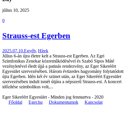
július 10, 2025
0
Strauss-est Egerben
2025.07.10.
Egyéb
,
Hírek
Július 6-án újra életre kelt a Strauss-est Egerben. Az Egri
Szimfonikus Zenekar közreműködésével és Szabó Sipos Máté
vezényletével éledt újjá a patinás rendezvény, az Eger Sikeréért
Egyesület szervezésében. Három évtizedes hagyomány folytatódott
újra Egerben. Idén két év szünet után, az Eger Sikeréért Egyesület
szervezésében indult ismét útjára a népszerű Strauss-est. A koncert
időzítése szimbolikus volt,...
Eger Sikeréért Egyesület - Minden jog fenntartva - 2020
Főoldal
Eger.hu
Dokumentumok
Kapcsolat