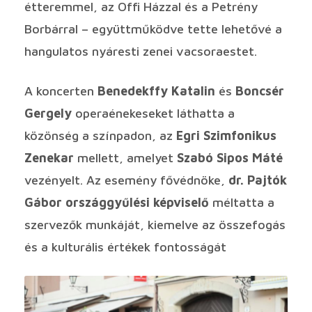
étteremmel, az Offi Házzal és a Petrény
Borbárral – együttműködve tette lehetővé a
hangulatos nyáresti zenei vacsoraestet.
A koncerten
Benedekffy Katalin
és
Boncsér
Gergely
operaénekeseket láthatta a
közönség a színpadon, az
Egri Szimfonikus
Zenekar
mellett, amelyet
Szabó Sipos Máté
vezényelt. Az esemény fővédnöke,
dr. Pajtók
Gábor
országgyűlési képviselő
méltatta a
szervezők munkáját, kiemelve az összefogás
és a kulturális értékek fontosságát