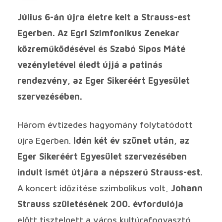
Július 6-án újra életre kelt a Strauss-est
Egerben. Az Egri Szimfonikus Zenekar
közreműködésével és Szabó Sipos Máté
vezényletével éledt újjá a patinás
rendezvény, az Eger Sikeréért Egyesület
szervezésében.
Három évtizedes hagyomány folytatódott
újra Egerben.
Idén két év szünet után, az
Eger Sikeréért Egyesület szervezésében
indult ismét útjára a népszerű Strauss-est.
A koncert időzítése szimbolikus volt,
Johann
Strauss születésének 200. évfordulója
előtt tisztelgett a város kultúrafogyasztó