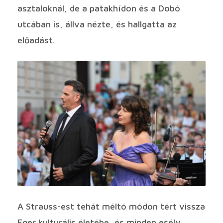
asztaloknál, de a patakhídon és a Dobó
utcában is, állva nézte, és hallgatta az
előadást.
A Strauss-est tehát méltó módon tért vissza
Eger kulturális életébe, és minden esély