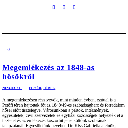
0
Megemlékezés az 1848-as
hősökről
2023.03.21.
EGYÉB
,
HÍREK
A megemlékezésen résztvevők, mint minden évben, ezúttal is a
Petőfi téren hajtottak főt az 1848/49-es szabadságharc és forradalom
hősei előtt tisztelegve. Városunkban a pártok, intézmények,
egyesületek, civil szervezetek és egyházi közösségek helyezték el a
tisztelet és az emlékezés koszorúit jeles költőnk szobrának
talapzatánál. Egyesületünk nevében Dr. Kiss Gabriella alelnök,