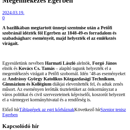
Megemlékezés Egerben
2024.03.19.
0
A bazilikában megtartott ünnepi szentmise után a Petőfi
szobránál idézték föl Egerben az 1848-49-es forradalom és
szabadságharc eseményeit, majd helyezték el az emlékezés
virágait.
Egyesületünk nevében
Harmati László
alelnök,
Forgó János
elnök és
Kovács Cs. Tamás
– alapító tagunk helyezték el a
megemlékezés virágait a Petőfi szobornál. Idén ’48-as eseményeket
az
Andrássy György Katolikus Közgazdasági Technikum
,
Gimnázium és Kollégium
diákjai elevenítették fel, és adtak zenés
műsort. Az eseményen lerótták tiszteletüket az önkormányzat a
város politikai és civil szervezeteinek képviselői, koszorút helyezett
el a vármegyei kormányhivatal és a rendőrség is.
Előző hír
Táblagépek az egri kórháznak
Következő hír
Szenior tenisz
Egerben
Kapcsolódó hír