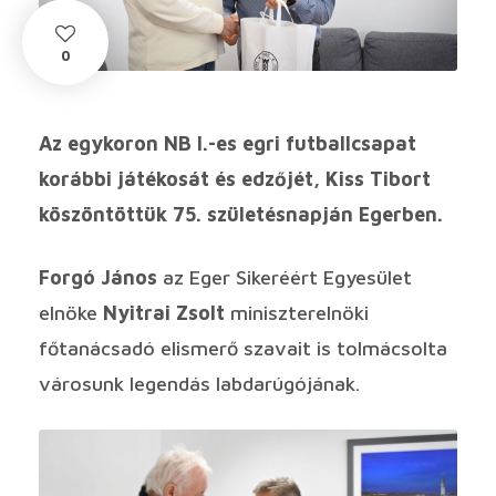
0
Az egykoron NB I.-es egri futballcsapat
korábbi játékosát és edzőjét, Kiss Tibort
köszöntöttük 75. születésnapján Egerben.
Forgó János
az Eger Sikeréért Egyesület
elnöke
Nyitrai Zsolt
miniszterelnöki
főtanácsadó elismerő szavait is tolmácsolta
városunk legendás labdarúgójának.