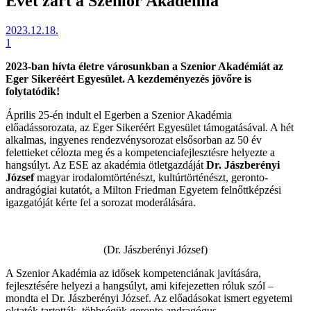
Évet zárt a Szenior Akadémia
2023.12.18.
1
2023-ban hívta életre városunkban a Szenior Akadémiát az
Eger Sikeréért Egyesület. A kezdeményezés jövőre is
folytatódik!
Április 25-én indult el Egerben a Szenior Akadémia
előadássorozata, az Eger Sikeréért Egyesület támogatásával. A hét
alkalmas, ingyenes rendezvénysorozat elsősorban az 50 év
felettieket célozta meg és a kompetenciafejlesztésre helyezte a
hangsúlyt. Az ESE az akadémia ötletgazdáját
Dr. Jászberényi
József
magyar irodalomtörténészt, kultúrtörténészt, geronto-
andragógiai kutatót, a Milton Friedman Egyetem felnőttképzési
igazgatóját kérte fel a sorozat moderálására.
(Dr. Jászberényi József)
A Szenior Akadémia az idősek kompetenciának javítására,
fejlesztésére helyezi a hangsúlyt, ami kifejezetten róluk szól –
mondta el Dr. Jászberényi József. Az előadásokat ismert egyetemi
oktatók tartották, többségük geronto andragógus.