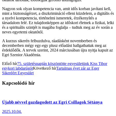
Nagyon sok olyan kompetencia van, amit idős korban javítani kell,
mint a biztonságérzet, a diszkrimináció elleni küzdelem, a digitális és
a nyelvi kompetencia, történelmi ismeretek, érzékenyítés a
társadalom felé. Ez tulajdonképpen az időskori életnek a fizikai, lelki
és a spirituális szintjét is magába foglalja – tudtuk meg az év során a
neves egyetemi oktatótól.
A kurzus sikerén felbuzdulva, ráadásként novemberben és
decemberben mégy egy-egy plusz előadást hallgathattak meg az
érdeklődők. A tervek szerint, 2024 márciusában újra nyitja kapuit az
Egri Szenior Akadémia.
Előző hír
75. születésnapján köszöntötte egyesületünk Kiss Tibor
egykori labdarúgót
Következő hír
Tartalmas évet zár az Eger
Sikeréért Egyesület
Kapcsolódó hír
Újabb névvel gazdagodott az Egri Csillagok Sétánya
2025.10.04.