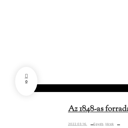
Day
március 16, 2022
0
Az 1848-as forra
2022.03.16.
Egyéb
,
Hírek