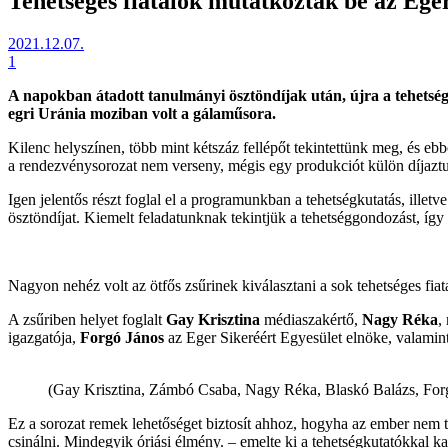
Tehetséges fiatalok mutatkoztak be az Ege
2021.12.07.
1
A napokban átadott tanulmányi ösztöndíjak után, újra a tehetség
egri Uránia moziban volt a gálaműsora.
Kilenc helyszínen, több mint kétszáz fellépőt tekintettünk meg, és eb
a rendezvénysorozat nem verseny, mégis egy produkciót külön díjaztu
Igen jelentős részt foglal el a programunkban a tehetségkutatás, illet
ösztöndíjat. Kiemelt feladatunknak tekintjük a tehetséggondozást, íg
Nagyon nehéz volt az ötfős zsűrinek kiválasztani a sok tehetséges fia
A zsűriben helyet foglalt
Gay Krisztina
médiaszakértő,
Nagy Réka
,
igazgatója,
Forgó János
az Eger Sikeréért Egyesület elnöke, valamin
(Gay Krisztina, Zámbó Csaba, Nagy Réka, Blaskó Balázs, For
Ez a sorozat remek lehetőséget biztosít ahhoz, hogyha az ember nem tu
csinálni. Mindegyik óriási élmény. – emelte ki a tehetségkutatókkal 