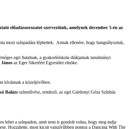
gkutató előadássorozatot szerveztünk, amelynek december 5-én az
ránia mozi színpadára léphettek. Annak ellenére, hogy hangsúlyoztuk,
etséges egri fiatalnak, a gyakorlóiskola diákjainak tanulmányi
 János
az Eger Sikeréért Egyesület elnöke.
lni kívánnak a közeljövőben.
kó Balázs
színművész, rendező, az egri Gárdonyi Géza Színház
pes lehet a színpadon, amit nem is gondolt volna, hogy meg tudja
ese. Hozzátette, most kicsit vajszívűbben pontoz a Dancing With The