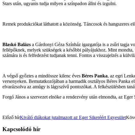
Stars után, ugyanis tudja milyen a színpadon állni és izgulni.
Remek produkciókat láthatott a közönség. Táncosok és hangszeres előa
Blaskó Balázs
a Gárdonyi Géza Színház igazgatója is a zsűri tagja vol
fellépőknek, melyek szükségek a későbbi pályájukhoz. Mint mondta, 
számára is és felfedezést tudjanak tenni. Fontos a visszajelzés a külvi
A végső győztes a mindössze kilenc éves
Béres Panka
, az egri Lenk
versenyeken. Bemutatkozójában a harmadik osztályos Béres Panka elmon
elvarázsolva az amúgy is lágyszívű pontozókat. A felkészülésben tanár
Forgó János a szervezet elnöke a rendezvény után elmondta, az Eger Si
Előző hír
Kiváló diákokat jutalmazott az Eger Sikeréért Egyesület
Köve
Kapcsolódó hír