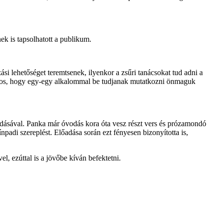
k is tapsolhatott a publikum.
si lehetőséget teremtsenek, ilyenkor a zsűri tanácsokat tud adni a
ntos, hogy egy-egy alkalommal be tudjanak mutatkozni önmaguk
adásával. Panka már óvodás kora óta vesz részt vers és prózamondó
adi szereplést. Előadása során ezt fényesen bizonyította is,
, ezúttal is a jövőbe kíván befektetni.