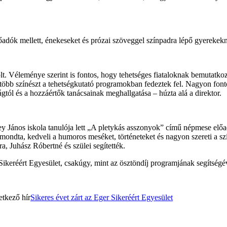
dók mellett, énekeseket és prózai szöveggel színpadra lépő gyerekekne
t. Véleménye szerint is fontos, hogy tehetséges fiataloknak bemutatkozá
több színészt a tehetségkutató programokban fedeztek fel. Nagyon fo
lágtól és a hozzáértők tanácsainak meghallgatása – húzta alá a direktor.
ey János iskola tanulója lett „A pletykás asszonyok” című népmese elő
dta, kedveli a humoros meséket, történeteket és nagyon szereti a színp
a, Juhász Róbertné és szülei segítették.
keréért Egyesület, csakúgy, mint az ösztöndíj programjának segítségével
tkező hír
Sikeres évet zárt az Eger Sikeréért Egyesület