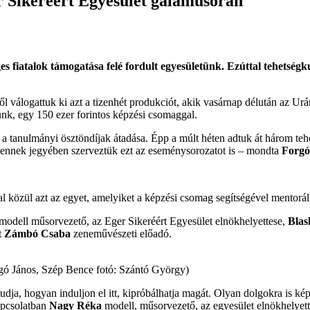
r Sikeréért Egyesület gálaműsorán
es fiatalok támogatása felé fordult egyesületünk. Ezúttal tehetsé
ből válogattuk ki azt a tizenhét produkciót, akik vasárnap délután az U
nk, egy 150 ezer forintos képzési csomaggal.
ve a tanulmányi ösztöndíjak átadása. Épp a múlt héten adtuk át három teh
y ennek jegyében szerveztük ezt az eseménysorozatot is – mondta
Forgó
tal közül azt az egyet, amelyiket a képzési csomag segítségével mentorá
 modell műsorvezető, az Eger Sikeréért Egyesület elnökhelyettese,
Blas
t
Zámbó Csaba
zeneművészeti előadó.
gó János, Szép Bence fotó: Szántó György)
dja, hogyan induljon el itt, kipróbálhatja magát. Olyan dolgokra is ké
kapcsolatban
Nagy Réka
modell, műsorvezető, az egyesület elnökhelyett