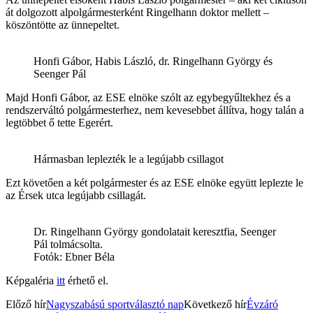
át dolgozott alpolgármesterként Ringelhann doktor mellett –
köszöntötte az ünnepeltet.
Honfi Gábor, Habis László, dr. Ringelhann György és
Seenger Pál
Majd Honfi Gábor, az ESE elnöke szólt az egybegyűltekhez és a
rendszerváltó polgármesterhez, nem kevesebbet állítva, hogy talán a
legtöbbet ő tette Egerért.
Hármasban leplezték le a legújabb csillagot
Ezt követően a két polgármester és az ESE elnöke együtt leplezte le
az Érsek utca legújabb csillagát.
Dr. Ringelhann György gondolatait keresztfia, Seenger
Pál tolmácsolta.
Fotók: Ebner Béla
Képgaléria
itt
érhető el.
Előző hír
Nagyszabású sportválasztó nap
Következő hír
Évzáró