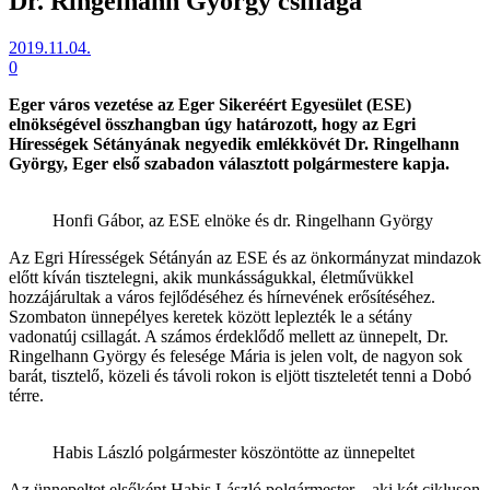
Dr. Ringelhann György csillaga
2019.11.04.
0
Eger város vezetése az Eger Sikeréért Egyesület (ESE)
elnökségével összhangban úgy határozott, hogy az Egri
Hírességek Sétányának negyedik emlékkövét Dr. Ringelhann
György, Eger első szabadon választott polgármestere kapja.
Honfi Gábor, az ESE elnöke és dr. Ringelhann György
Az Egri Hírességek Sétányán az ESE és az önkormányzat mindazok
előtt kíván tisztelegni, akik munkásságukkal, életművükkel
hozzájárultak a város fejlődéséhez és hírnevének erősítéséhez.
Szombaton ünnepélyes keretek között leplezték le a sétány
vadonatúj csillagát. A számos érdeklődő mellett az ünnepelt, Dr.
Ringelhann György és felesége Mária is jelen volt, de nagyon sok
barát, tisztelő, közeli és távoli rokon is eljött tiszteletét tenni a Dobó
térre.
Habis László polgármester köszöntötte az ünnepeltet
Az ünnepeltet elsőként Habis László polgármester – aki két cikluson