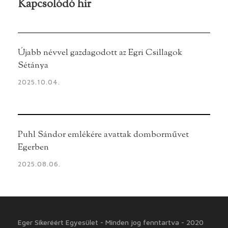
Kapcsolódó hír
Újabb névvel gazdagodott az Egri Csillagok
Sétánya
2025.10.04.
Puhl Sándor emlékére avattak domborművet
Egerben
2025.08.06.
Eger Sikeréért Egyesület - Minden jog fenntartva - 2020