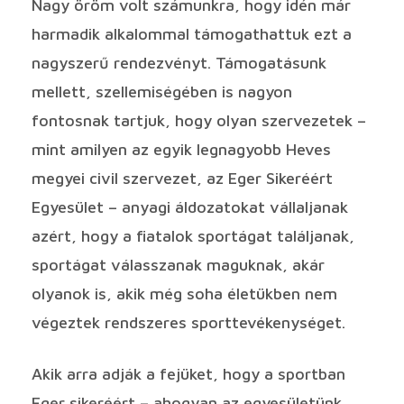
Nagy öröm volt számunkra, hogy idén már
harmadik alkalommal támogathattuk ezt a
nagyszerű rendezvényt. Támogatásunk
mellett, szellemiségében is nagyon
fontosnak tartjuk, hogy olyan szervezetek –
mint amilyen az egyik legnagyobb Heves
megyei civil szervezet, az Eger Sikeréért
Egyesület – anyagi áldozatokat vállaljanak
azért, hogy a fiatalok sportágat találjanak,
sportágat válasszanak maguknak, akár
olyanok is, akik még soha életükben nem
végeztek rendszeres sporttevékenységet.
Akik arra adják a fejüket, hogy a sportban
Eger sikeréért – ahogyan az egyesületünk