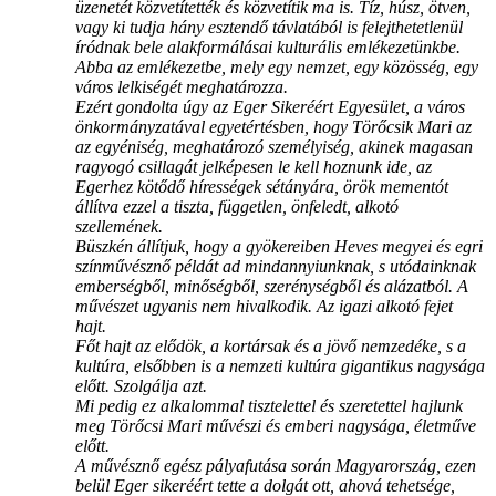
üzenetét közvetítették és közvetítik ma is. Tíz, húsz, ötven,
vagy ki tudja hány esztendő távlatából is felejthetetlenül
íródnak bele alakformálásai kulturális emlékezetünkbe.
Abba az emlékezetbe, mely egy nemzet, egy közösség, egy
város lelkiségét meghatározza.
Ezért gondolta úgy az Eger Sikeréért Egyesület, a város
önkormányzatával egyetértésben, hogy Törőcsik Mari az
az egyéniség, meghatározó személyiség, akinek magasan
ragyogó csillagát jelképesen le kell hoznunk ide, az
Egerhez kötődő hírességek sétányára, örök mementót
állítva ezzel a tiszta, független, önfeledt, alkotó
szellemének.
Büszkén állítjuk, hogy a gyökereiben Heves megyei és egri
színművésznő példát ad mindannyiunknak, s utódainknak
emberségből, minőségből, szerénységből és alázatból. A
művészet ugyanis nem hivalkodik. Az igazi alkotó fejet
hajt.
Főt hajt az elődök, a kortársak és a jövő nemzedéke, s a
kultúra, elsőbben is a nemzeti kultúra gigantikus nagysága
előtt. Szolgálja azt.
Mi pedig ez alkalommal tisztelettel és szeretettel hajlunk
meg Törőcsi Mari művészi és emberi nagysága, életműve
előtt.
A művésznő egész pályafutása során Magyarország, ezen
belül Eger sikeréért tette a dolgát ott, ahová tehetsége,