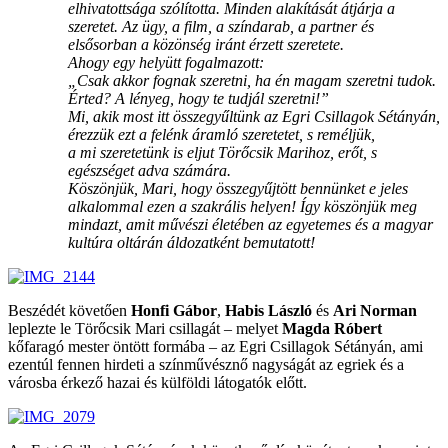
elhivatottsága szólította. Minden alakítását átjárja a
szeretet. Az ügy, a film, a színdarab, a partner és
elsősorban a közönség iránt érzett szeretete.
Ahogy egy helyütt fogalmazott:
„Csak akkor fognak szeretni, ha én magam szeretni tudok.
Érted? A lényeg, hogy te tudjál szeretni!”
Mi, akik most itt összegyűltünk az Egri Csillagok Sétányán,
érezzük ezt a felénk áramló szeretetet, s reméljük,
a mi szeretetünk is eljut Törőcsik Marihoz, erőt, s
egészséget adva számára.
Köszönjük, Mari, hogy összegyűjtött bennünket e jeles
alkalommal ezen a szakrális helyen! Így köszönjük meg
mindazt, amit művészi életében az egyetemes és a magyar
kultúra oltárán áldozatként bemutatott!
Beszédét követően
Honfi Gábor
,
Habis László
és
Ari Norman
leplezte le Törőcsik Mari csillagát – melyet
Magda Róbert
kőfaragó mester öntött formába – az Egri Csillagok Sétányán, ami
ezentúl fennen hirdeti a színművésznő nagyságát az egriek és a
városba érkező hazai és külföldi látogatók előtt.