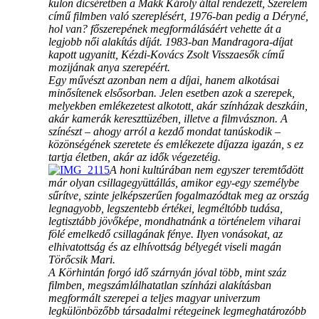
külön dicséretben a Makk Károly által rendezett, Szerelem
című filmben való szereplésért, 1976-ban pedig a Déryné,
hol van? főszerepének megformálásáért vehette át a
legjobb női alakítás díját. 1983-ban Mandragora-díjat
kapott ugyanitt, Kézdi-Kovács Zsolt Visszaesők című
mozijának anya szerepéért.
Egy művészt azonban nem a díjai, hanem alkotásai
minősítenek elsősorban. Jelen esetben azok a szerepek,
melyekben emlékezetest alkotott, akár színházak deszkáin,
akár kamerák kereszttüzében, illetve a filmvásznon. A
színészt – ahogy arról a kezdő mondat tanúskodik –
közönségének szeretete és emlékezete díjazza igazán, s ez
tartja életben, akár az idők végezetéig.
A honi kultúrában nem egyszer teremtődött
már olyan csillagegyüttállás, amikor egy-egy személybe
sűrítve, szinte jelképszerűen fogalmazódtak meg az ország
legnagyobb, legszentebb értékei, legméltóbb tudása,
legtisztább jövőképe, mondhatnánk a történelem viharai
fölé emelkedő csillagának fénye. Ilyen vonásokat, az
elhivatottság és az elhívottság bélyegét viseli magán
Törőcsik Mari.
A Körhintán forgó idő szárnyán jóval több, mint száz
filmben, megszámlálhatatlan színházi alakításban
megformált szerepei a teljes magyar univerzum
legkülönbözőbb társadalmi rétegeinek legmeghatározóbb