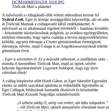
Törőcsik Mari a plakettel
A művésznőt a csillagátadó előtt velemi otthonában kereste fel
Nyitrai Zsolt
, Eger és térsége országgyűlési képviselője, aki ott adta
át Törőcsik Marinak a csillagavatót idéző emlékplakettet. A
művésznő az ez alkalommal rögzített felvételről – hatalmas kivetítőn
– köszöntötte iskolavárosának polgárait, az avatásra egybegyűlteket,
melyben elmondta, hogy egész családja a hevesi megyeszékhelyhez
kötődik, ugyanis édesapja a Ciszter gimnáziumban érettségizett,
édesanyja, nővére, majd ő maga is az Angolkisasszonyoknál töltötte
gimnáziumi éveit.
– Eger a szívemben él. Ez a második otthonom, a szülőfalum után
–
mondta el üzenetében Törőcsik Mari, majd az egriek szívére
helyezte figyelmeztetését:
Legyenek boldogok, hogy egy ilyen
városban élnek!
A csillag leleplezése előtt Honfi Gábor, az Eger Sikeréért Egyesület
elnöke az alábbi szavakkal ajánlotta az érdeklődők figyelmébe az
Egri Csillagok Sétányának harmadik díszkövét és köszöntötte
Törőcsik Mari Kossuth Nagydíjas színművésznőt:
„
A színész addig él, amíg van ember, aki látta színpadon.”
– véli Törőcsik Mari, akinek ünneplésére érkeztünk most az