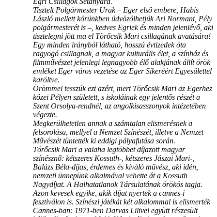
Egri Csillagok Sétányára.
Tisztelt Polgármester Urak – Eger első embere, Habis
László mellett körünkben üdvözölhetjük Ari Normant, Pély
polgármesterét is –, kedves Egriek és minden jelenlévő, aki
tisztelegni jött ma el Törőcsik Mari csillagának avatására!
Egy minden irányból látható, hosszú évtizedek óta
ragyogó csillagnak, a magyar kulturális élet, a színház és
filmművészet jelenlegi legnagyobb élő alakjának állít örök
emléket Eger város vezetése az Eger Sikeréért Egyesülettel
karöltve.
Örömmel tesszük ezt azért, mert Törőcsik Mari az Egerhez
közei Pélyen született, s iskoláinak egy jelentős részét a
Szent Orsolya-rendnél, az angolkisasszonyok intézetében
végezte.
Megkerülhetetlen annak a számtalan elismerésnek a
felsorolása, mellyel a Nemzet Színészét, illetve a Nemzet
Művészét tüntették ki eddigi pályafutása során.
Törőcsik Mari a valaha legtöbbet díjazott magyar
színésznő: kétszeres Kossuth-, kétszeres Jászai Mari-,
Balázs Béla-díjas, érdemes és kiváló művész, aki idén,
nemzeti ünnepünk alkalmával vehette át a Kossuth
Nagydíjat. A Halhatatlanok Társulatának örökös tagja.
Azon kevesek egyike, akik díjat nyertek a cannes-i
fesztiválon is. Színészi játékát két alkalommal is elismerték
Cannes-ban: 1971-ben Darvas Lilivel együtt részesült