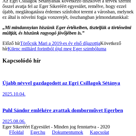
Az Egri Csillagok Sétányának következő díszkövét a tervek szerint
ősszel avatja fel az Eger Sikeréért egyesület, remélve, hogy ezzel
újabb, meglátogatásra érdemes színfoltot teremt a városban, melynek
ez által is növelni fogja vonzerejét, összhangban jelmondatunkkal:
„Mi mindannyian hiszünk Eger értékeiben, tiszteljük a történelmi
múltját, és hiszünk ragyogó jövőjében is.”
Előző hír
Törőcsik Mari a 2019-es év első díjazottja
Következő
hír
Kilenc milliárd forintból újul meg Eger szimbóluma
Kapcsolódó hír
Újabb névvel gazdagodott az Egri Csillagok Sétánya
2025.10.04.
Puhl Sándor emlékére avattak domborművet Egerben
2025.08.06.
Eger Sikeréért Egyesület - Minden jog fenntartva - 2020
Főoldal
Eger.hu
Dokumentumok
Kapcsolat