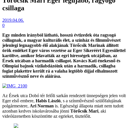
Törőcsik Mari Eger legújabb, ragyogó
csillaga
2019.04.06.
0
Egy minden irányból látható, hosszú évtizedek óta ragyogó
csillagnak, a magyar kulturális élet, a színház és filmművészet
jelenlegi legnagyobb élő alakjának Törőcsik Marinak állított
örök emléket Eger város vezetése az Eger Sikeréért Egyesülettel
karöltve, amikor felavatták az egri hírességek utcájában, az
Érsek utcában a harmadik csillagot. Kovács Kati énekesnő és
Olimpiai bajnok vízilabdázóink után a harmadik, csillagba
foglat plakettre került rá a valaha legtöbb díjjal elhalmozott
színművésznő neve és aláírása.
Az Érsek utca Dobó tér felőli sarkán rendezett ünnepségen jelen volt
Eger első embere,
Habis László
, s a színművésznő szülőfalujának
polgármestere,
Ari Norman
is. Egészségi állapota miatt nem tudott
azonban kedves iskolavárosába jönni
Törőcsik Mari
, aki
videóüzenetben köszöntötte az egrieket, tisztelőit.