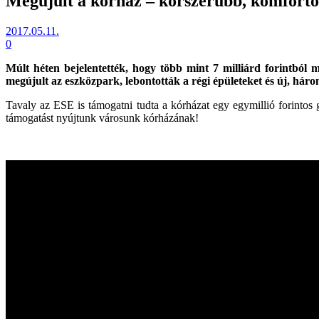
Megújult a kórház – korszerűbb, komfortos
2017.05.11.
0
Múlt héten bejelentették, hogy
több mint 7 milliárd forintból 
megújult az eszközpark, lebontották a régi épületeket és új, hár
Tavaly az ESE is támogatni tudta a kórházat egy egymillió forintos 
támogatást nyújtunk városunk kórházának!