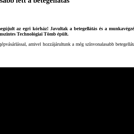
abb lett a betegellátás
megújult az egri kórház! Javultak a betegellátás és a munkavégzé
omszintes Technológiai Tömb épült.
gépvásárlással, amivel hozzájárultunk a még színvonalasabb betegellát