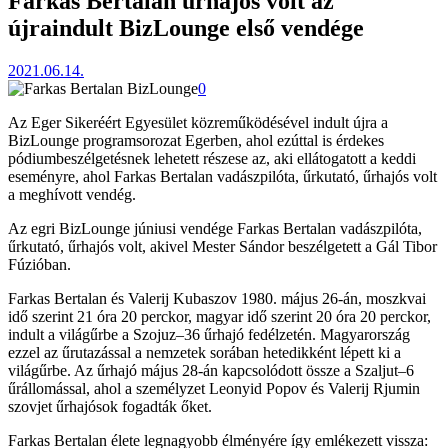
Farkas Bertalan űrhajós volt az
újraindult BizLounge első vendége
2021.06.14.
0
Az Eger Sikeréért Egyesület közreműködésével indult újra a
BizLounge programsorozat Egerben, ahol ezúttal is érdekes
pódiumbeszélgetésnek lehetett részese az, aki ellátogatott a keddi
eseményre, ahol Farkas Bertalan vadászpilóta, űrkutató, űrhajós volt
a meghívott vendég.
Az egri BizLounge júniusi vendége Farkas Bertalan vadászpilóta,
űrkutató, űrhajós volt, akivel Mester Sándor beszélgetett a Gál Tibor
Fúzióban.
Farkas Bertalan és Valerij Kubaszov 1980. május 26-án, moszkvai
idő szerint 21 óra 20 perckor, magyar idő szerint 20 óra 20 perckor,
indult a világűrbe a Szojuz–36 űrhajó fedélzetén. Magyarország
ezzel az űrutazással a nemzetek sorában hetedikként lépett ki a
világűrbe. Az űrhajó május 28-án kapcsolódott össze a Szaljut–6
űrállomással, ahol a személyzet Leonyid Popov és Valerij Rjumin
szovjet űrhajósok fogadták őket.
Farkas Bertalan élete legnagyobb élményére így emlékezett vissza: