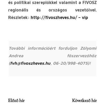
és politikai szereplőkkel valamint a FIVOSZ
regionális és országos vezetőivel.
Részletek:
http://fivoszheves.hu/ – vip
További információért forduljon Zólyomi
Andrea főszervezőhöz
(
fvh@fivoszheves.hu
, 06-20/998-4075)!
Előző hír
Következő hír