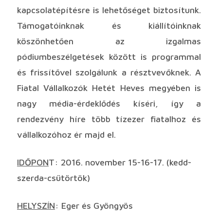
kapcsolatépítésre is lehetőséget biztosítunk.
Támogatóinknak és kiállítóinknak
köszönhetően az izgalmas
pódiumbeszélgetések között is programmal
és frissítővel szolgálunk a résztvevőknek. A
Fiatal Vállalkozók Hetét Heves megyében is
nagy média-érdeklődés kíséri, így a
rendezvény híre több tízezer fiatalhoz és
vállalkozóhoz ér majd el.
IDŐPON
T: 2016. november 15-16-17. (kedd-
szerda-csütörtök)
HELYSZÍN
: Eger és Gyöngyös