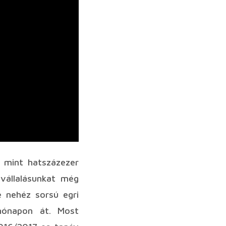
b mint hatszázezer
 vállalásunkat még
 nehéz sorsú egri
 hónapon át. Most