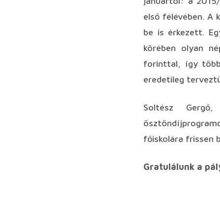
januártól: a 2015
első félévében. A 
be is érkezett. E
körében olyan né
forinttal, így töb
eredetileg tervezt
Soltész Gergő
ösztöndíjprogramo
főiskolára frissen
Gratulálunk a pál