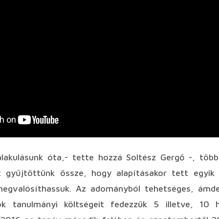
akulásunk óta,- tette hozzá Soltész Gergő -, töb
 gyűjtöttünk össze, hogy alapításakor tett egyik
egvalósíthassuk. Az adományból tehetséges, ámde
kok tanulmányi költségeit fedezzük 5 illetve, 10