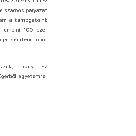
2016/2017-es tanév
ire számos pályázat
gram a támogatóink
k emelni 100 ezer
jjal segíteni, mint
ezzük, hogy az
Egerből egyetemre,