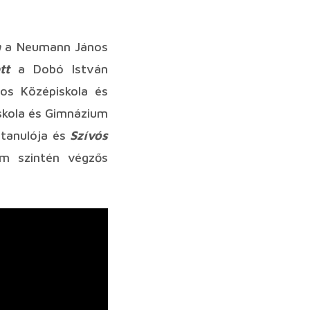
a
a Neumann János
tt
a Dobó István
s Középiskola és
kola és Gimnázium
tanulója és
Szívós
um szintén végzős