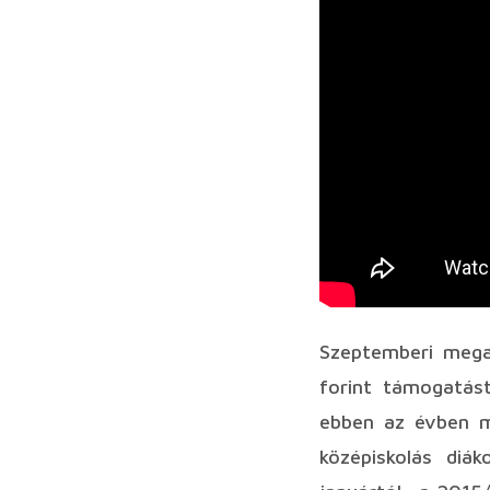
Szeptemberi megal
forint támogatást
ebben az évben m
középiskolás diá