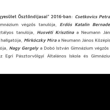
gyesület Ösztöndíjasai” 2016-ban
:
Csetkovics Petr
imnázium végzős tanulója,
Erdős Katalin Bernade
ztályos tanulója,
Husvéti Krisztina
a Neumann Jáno
hallgatója,
Mirkóczky Míra
a Neumann János Középis
lója,
Nagy Gergely
a Dobó István Gimnázium végzős 
 Egri Pásztorvölgyi Általános Iskola és Gimnázi