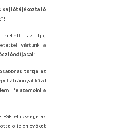
 sajtótájékoztató
t”!
mellett, az ifjú,
retettel vártunk a
ösztöndíjasai
”.
osabbnak tartja az
gy hátránnyal küzd
elem: felszámolni a
az ESE elnöksége az
atta a jelenlévőket