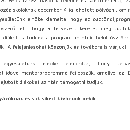
/2016-os tanév második felében és szeptembertől 
középiskoláknak december 4-ig lehetett pályázni, am
gyesületünk elnöke kiemelte, hogy az ösztöndíjpro
pszerű lett, hogy a tervezett keretet meg tudtu
b diákot is tudunk a program keretein belül ösztöndí
ük! A felajánlásokat köszönjük és továbbra is várjuk!
, egyesületünk elnöke elmondta, hogy terv
t idővel mentorprogrammá fejlesszük, amellyel az 
 bejutott diákokat szintén támogatni tudjuk.
yázóknak és sok sikert kívánunk nekik!