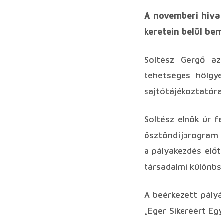
A novemberi hiva
keretein belül be
Soltész Gergő az
tehetséges hölgye
sajtótájékoztatór
Soltész elnök úr 
ösztöndíjprogram 
a pályakezdés előt
társadalmi különbs
A beérkezett pályá
„Eger Sikeréért Eg