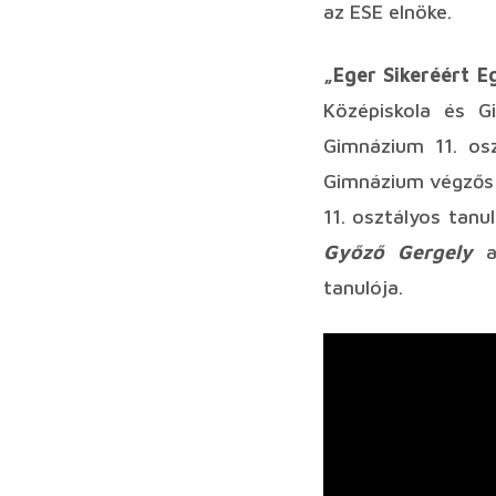
az ESE elnöke.
„Eger Sikeréért E
Középiskola és G
Gimnázium 11. os
Gimnázium végzős 
11. osztályos tanu
Győző Gergely
az
tanulója.