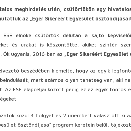
talos meghirdetés után, csütörtökön egy hivatalos
mutattuk az „Eger Sikeréért Egyesület ösztöndíjasai
 ESE elnöke csütörtök délután a sajtó képviselői 
ket és urakat is köszöntötte, akiket szintén sze
a. Ők ugyanis, 2016-ban az
„Eger Sikeréért Egyesület 
felvezető beszédében kiemelte, hogy az egyik legfont
beindulását, mert számos olyan tehetség van, aki na
t. Az ESE alapcéljai között pedig ez az egyik fontos 
égeket.
zatok közül 4 hölgyet és 2 úriembert választott ki 
yesület ösztöndíjasa” program keretein belül, tájékozt