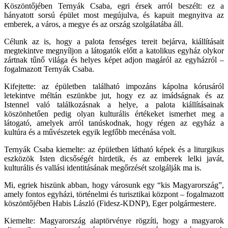
Köszöntőjében Ternyák Csaba, egri érsek arról beszélt: ez a
hányatott sorsú épület most megújulva, és kapuit megnyitva az
emberek, a város, a megye és az ország szolgálatába áll.
Célunk az is, hogy a palota fenséges tereit bejárva, kiállításait
megtekintve megnyíljon a látogatók előtt a katolikus egyház olykor
zártnak tűnő világa és helyes képet adjon magáról az egyházról –
fogalmazott Ternyák Csaba.
Kifejtette: az épületben található impozáns kápolna kórusáról
letekintve méltán eszünkbe jut, hogy ez az imádságnak és az
Istennel való találkozásnak a helye, a palota kiállításainak
köszönhetően pedig olyan kulturális értékeket ismerhet meg a
látogató, amelyek arról tanúskodnak, hogy régen az egyház a
kultúra és a művészetek egyik legfőbb mecénása volt.
Ternyák Csaba kiemelte: az épületben látható képek és a liturgikus
eszközök Isten dicsőségét hirdetik, és az emberek lelki javát,
kulturális és vallási identitásának megőrzését szolgálják ma is.
Mi, egriek hiszünk abban, hogy városunk egy “kis Magyarország”,
amely fontos egyházi, történelmi és turisztikai központ – fogalmazott
köszöntőjében Habis László (Fidesz-KDNP), Eger polgármestere.
Kiemelte: Magyarország alaptörvénye rögzíti, hogy a magyarok