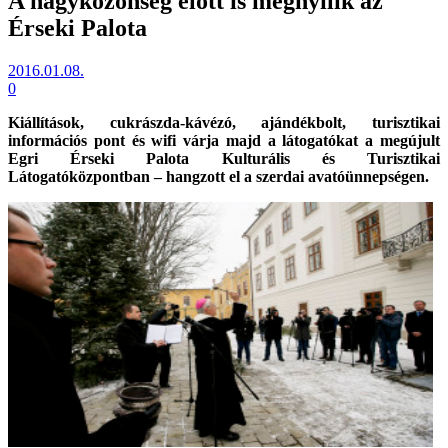
A nagyközönség előtt is megnyílik az
Érseki Palota
2016.01.08.
0
Kiállítások, cukrászda-kávézó, ajándékbolt, turisztikai
információs pont és wifi várja majd a látogatókat a megújult
Egri Érseki Palota Kulturális és Turisztikai
Látogatóközpontban – hangzott el a szerdai avatóünnepségen.