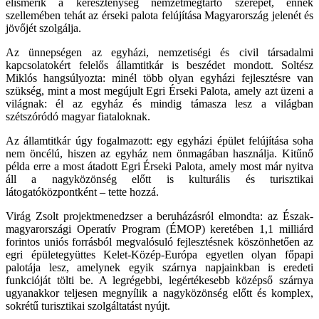
elismerik a kereszténység nemzetmegtartó szerepét, ennek
szellemében tehát az érseki palota felújítása Magyarország jelenét és
jövőjét szolgálja.
Az ünnepségen az egyházi, nemzetiségi és civil társadalmi
kapcsolatokért felelős államtitkár is beszédet mondott. Soltész
Miklós hangsúlyozta: minél több olyan egyházi fejlesztésre van
szükség, mint a most megújult Egri Érseki Palota, amely azt üzeni a
világnak: él az egyház és mindig támasza lesz a világban
szétszóródó magyar fiataloknak.
Az államtitkár úgy fogalmazott: egy egyházi épület felújítása soha
nem öncélú, hiszen az egyház nem önmagában használja. Kitűnő
példa erre a most átadott Egri Érseki Palota, amely most már nyitva
áll a nagyközönség előtt is kulturális és turisztikai
látogatóközpontként – tette hozzá.
Virág Zsolt projektmenedzser a beruházásról elmondta: az Észak-
magyarországi Operatív Program (ÉMOP) keretében 1,1 milliárd
forintos uniós forrásból megvalósuló fejlesztésnek köszönhetően az
egri épületegyüttes Kelet-Közép-Európa egyetlen olyan főpapi
palotája lesz, amelynek egyik szárnya napjainkban is eredeti
funkcióját tölti be. A legrégebbi, legértékesebb középső szárnya
ugyanakkor teljesen megnyílik a nagyközönség előtt és komplex,
sokrétű turisztikai szolgáltatást nyújt.