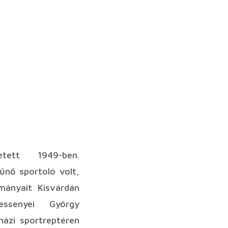
tett 1949-ben.
űnő sportoló volt,
lmányait Kisvárdán
essenyei György
házi sportreptéren