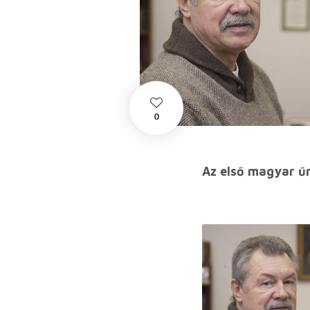
0
Az első magyar űr