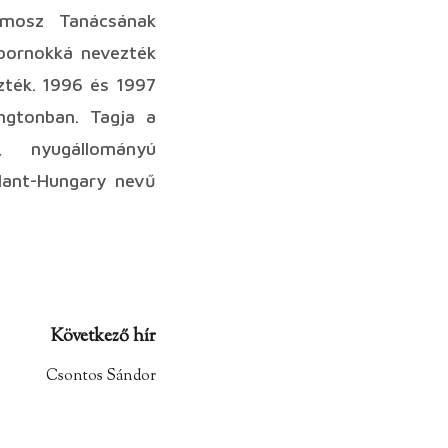
zmosz Tanácsának
ábornokká nevezték
zték. 1996 és 1997
ngtonban. Tagja a
, nyugállományú
tlant-Hungary nevű
Következő hír
Csontos Sándor