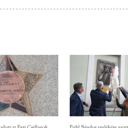
dott az Egri Csillagok
Puhl Sándor emlékére ava