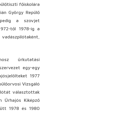
lőtiszti főiskolára
lián György Repülő
 pedig a szovjet
1972-től 1978-ig a
 vadászpilótaként,
osz űrkutatási
szervezet egy-egy
jósjelölteket 1977
pülőorvosi Vizsgáló
lótát választottak
in Űrhajós Kiképző
gyütt 1978 és 1980