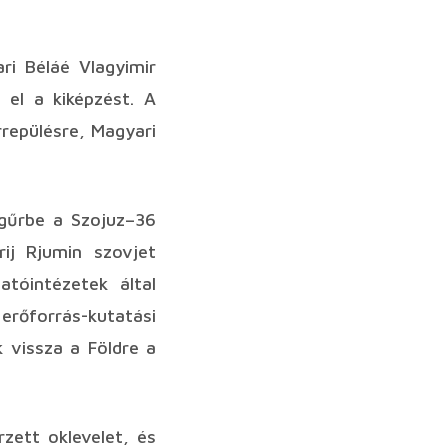
ri Béláé Vlagyimir
 el a kiképzést. A
rrepülésre, Magyari
ágűrbe a Szojuz–36
ij Rjumin szovjet
tóintézetek által
 erőforrás-kutatási
k vissza a Földre a
zett oklevelet, és