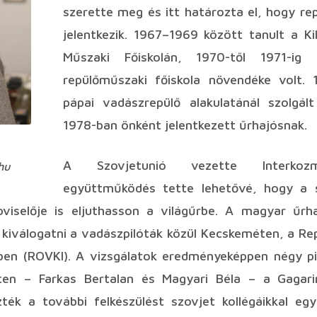
szerette meg és itt határozta el, hogy repü
jelentkezik. 1967–1969 között tanult a Ki
Műszaki Főiskolán, 1970-től 1971-ig
repülőműszaki főiskola növendéke volt. 
pápai vadászrepülő alakulatánál szolgált
1978-ban önként jelentkezett űrhajósnak.
A Szovjetunió vezette Interkozm
hu
együttműködés tette lehetővé, hogy a 
viselője is eljuthasson a világűrbe. A magyar űrha
kiválogatni a vadászpilóták közül Kecskeméten, a Re
ben (ROVKI). A vizsgálatok eredményeképpen négy pi
tten – Farkas Bertalan és Magyari Béla – a Gagar
ék a további felkészülést szovjet kollégáikkal e