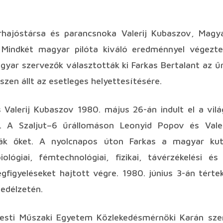
rhajóstársa és parancsnoka Valerij Kubaszov, Magya
 Mindkét magyar pilóta kiváló eredménnyel végezte
agyar szervezők választották ki Farkas Bertalant az ű
szen állt az esetleges helyettesítésére.
s Valerij Kubaszov 1980. május 26-án indult el a vil
n. A Szaljut–6 űrállomáson Leonyid Popov és Valer
ák őket. A nyolcnapos úton Farkas a magyar kuta
ológiai, fémtechnológiai, fizikai, távérzékelési és
gfigyeléseket hajtott végre. 1980. június 3-án térte
edélzetén.
sti Műszaki Egyetem Közlekedésmérnöki Karán szer