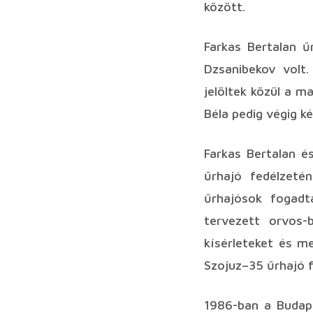
között.
Farkas Bertalan ű
Dzsanibekov volt.
jelöltek közül a m
Béla pedig végig ké
Farkas Bertalan é
űrhajó fedélzeté
űrhajósok fogadt
tervezett orvos-bi
kísérleteket és me
Szojuz–35 űrhajó f
1986-ban a Budape