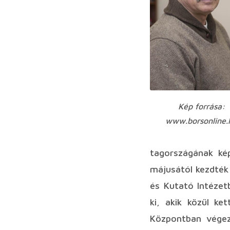
Kép forrása:
www.borsonline.
tagországának kép
májusától kezdték 
és Kutató Intézet
ki, akik közül ke
Központban végezt