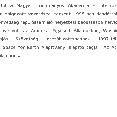
vtől a Magyar Tudományos Akadémia – Interko
n dolgozott vezetőségi tagként. 1995-ben dandárt
onvédség repülőszemlélő-helyettesi beosztásba helye
ttasé volt az Amerikai Egyesült Államokban, Washi
ajós Szövetség intézőbizottságának. 1997-től
 Space for Earth Alapítvány, alapító tagja. Az A
ulajdonosa.