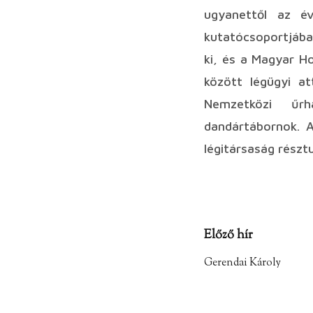
ugyanettől az é
kutatócsoportjába
ki, és a Magyar H
között légügyi a
Nemzetközi űrh
dandártábornok. A
légitársaság részt
Előző hír
Gerendai Károly