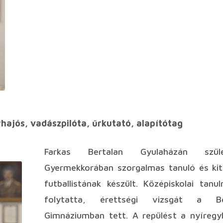
hajós, vadászpilóta, űrkutató,
alapítótag
Farkas Bertalan Gyulaházán szüle
Gyermekkorában szorgalmas tanuló és kit
futballistának készült. Középiskolai tanu
folytatta, érettségi vizsgát a B
Gimnáziumban tett. A repülést a nyíregy