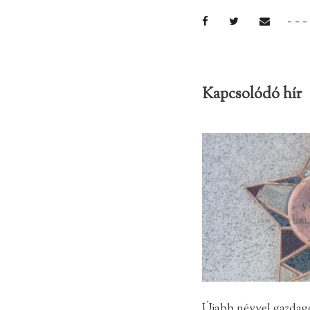
Kapcsolódó hír
Újabb névvel gazdago