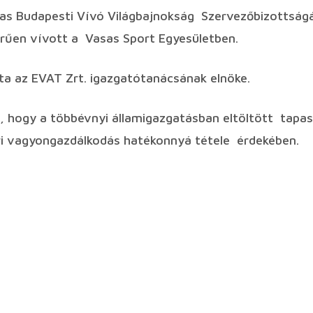
-as Budapesti Vívó Világbajnokság Szervezőbizottság
erűen vívott a Vasas Sport Egyesületben.
a az EVAT Zrt. igazgatótanácsának elnöke.
, hogy a többévnyi államigazgatásban eltöltött tapas
ri vagyongazdálkodás hatékonnyá tétele érdekében.