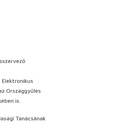
ásszervező
 Elektronikus
az Országgyűlés
ében is.
zdasági Tanácsának