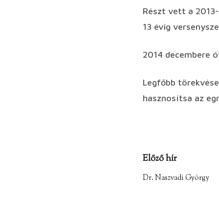
Részt vett a 2013
13 évig versenysz
2014 decembere ót
Legfőbb törekvése
hasznosítsa az eg
Előző hír
Dr. Naszvadi György