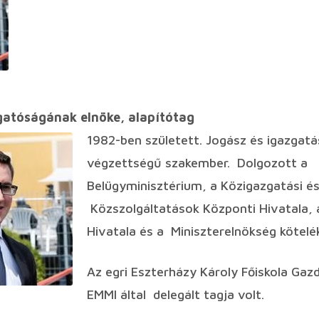
zgatóságának elnöke,
alapítótag
1982-ben született. Jogász és igazgat
végzettségű szakember. Dolgozott a
Belügyminisztérium, a Közigazgatási és
Közszolgáltatások Központi Hivatala, 
Hivatala és a Miniszterelnökség kötelék
Az egri Eszterházy Károly Főiskola Ga
EMMI által delegált tagja volt.