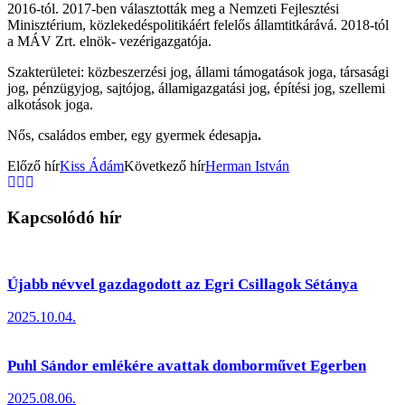
2016-tól. 2017-ben választották meg a Nemzeti Fejlesztési
Minisztérium, közlekedéspolitikáért felelős államtitkárává. 2018-tól
a MÁV Zrt. elnök- vezérigazgatója.
Szakterületei: közbeszerzési jog, állami támogatások joga, társasági
jog, pénzügyjog, sajtójog, államigazgatási jog, építési jog, szellemi
alkotások joga.
Nős, családos ember, egy gyermek édesapja
.
Előző hír
Kiss Ádám
Következő hír
Herman István
Kapcsolódó hír
Újabb névvel gazdagodott az Egri Csillagok Sétánya
2025.10.04.
Puhl Sándor emlékére avattak domborművet Egerben
2025.08.06.