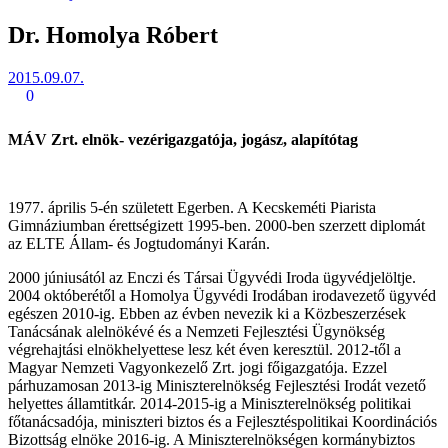
Dr. Homolya Róbert
2015.09.07.
0
MÁV Zrt. elnök- vezérigazgatója, jogász, alapítótag
1977. április 5-én született Egerben. A Kecskeméti Piarista
Gimnáziumban érettségizett 1995-ben. 2000-ben szerzett diplomát
az ELTE Állam- és Jogtudományi Karán.
2000 júniusától az Enczi és Társai Ügyvédi Iroda ügyvédjelöltje.
2004 októberétől a Homolya Ügyvédi Irodában irodavezető ügyvéd
egészen 2010-ig. Ebben az évben nevezik ki a Közbeszerzések
Tanácsának alelnökévé és a Nemzeti Fejlesztési Ügynökség
végrehajtási elnökhelyettese lesz két éven keresztül. 2012-től a
Magyar Nemzeti Vagyonkezelő Zrt. jogi főigazgatója. Ezzel
párhuzamosan 2013-ig Miniszterelnökség Fejlesztési Irodát vezető
helyettes államtitkár. 2014-2015-ig a Miniszterelnökség politikai
főtanácsadója, miniszteri biztos és a Fejlesztéspolitikai Koordinációs
Bizottság elnöke 2016-ig. A Miniszterelnökségen kormánybiztos