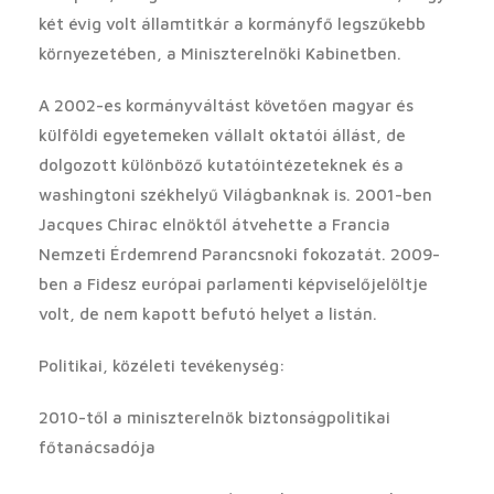
két évig volt államtitkár a kormányfő legszűkebb
környezetében, a Miniszterelnöki Kabinetben.
A 2002-es kormányváltást követően magyar és
külföldi egyetemeken vállalt oktatói állást, de
dolgozott különböző kutatóintézeteknek és a
washingtoni székhelyű Világbanknak is. 2001-ben
Jacques Chirac elnöktől átvehette a Francia
Nemzeti Érdemrend Parancsnoki fokozatát. 2009-
ben a Fidesz európai parlamenti képviselőjelöltje
volt, de nem kapott befutó helyet a listán.
Politikai, közéleti tevékenység:
2010-től a miniszterelnök biztonságpolitikai
főtanácsadója