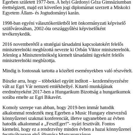
Egerben született 1977-ben. A helyi Gárdonyi Géza Gimnáziumban
érettségizett, majd ezt követően jogi diplomámat szerzett a Miskolci
Egyetem Állam- és Jogtudományi karán.
1998-ban egyéni választókerületből lett önkormányzati képviselő
szülővárosában, 2002-óta országgyűlési képviselőként
tevékenykedik.
2016 novemberétől a stratégiai társadalmi kapcsolatokért felelős
miniszterelnöki megbízottá nevezte ki Orbán Viktor miniszterelnök.
Jelenleg a Miniszterelnökség kiemelt társadalmi ügyekért felelős
miniszterelnöki megbízottja.
Mindig is fontosnak tartotta a közéleti eseményekben való részvételt.
Büszke arra, hogy – többekkel együtt indított – kezdeményezésére
vált az Egri Vár nemzeti emlékhellyé. Kitartó munkájának
eredményeként 2017-ben a Hungarikum Bizottság a hungarikumok
sorába emelte az Egri Bikavért.
Komoly szerepe van abban, hogy 2019-ben immár hatodik
alkalommal rendezték meg Egerben a Music Hungary elnevezésű
könnyűzenei szakmai konferenciát, illetve ugyanebben az évben
hatodik alkalommal a „FesztEger!”- nyári fesztivált. Fontos
kiemelni, hogy ez a rendezvény minden évben a hazai könnyűzenei
fesztiválszezon első állomása Magyarországon.