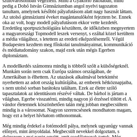
szülővárosomban végeztem. Mind a Gyakorló Iskolában, mind
pedig a Dobó István Gimnáziumban angol nyelvi tagozaton
tanultam, amelynek későbbi pályafutásom alatt nagy hasznát láttam.
Az utolsó gimnáziumi éveket magántanulóként fejeztem be. Ennek
oka az volt, hogy modell pályafutásom ekkor vette kezdetét.
Eredetileg sportpszichológiára készültem, de időközben megnyertem
a magyarországi Topmodell leszek versenyt, s ezáltal közel kerültem
a média világához, s letettem az eredeti elképzelésemről. Végül
Budapesten kezdtem meg főiskolai tanulmányaimat, kommunikáció
és médiatudomány szakon, majd ezek után mégis Egerben
diplomáztam.
A modellkedés számomra mindig is többről szólt a külsőségeknél.
Munkám során nem csak Európa számos országában, de
Amerikában is élhettem. Az utazások alkalmával betekintést
nyerhettem az adott ország kultúrájába, az emberek hétköznapjaiba,
s nem utolsó sorban barátokra találtam. Ezek az életre szóló
tapasztalatok az identitásom részévé váltak. De bárhol is jártam a
világban, Egerbe visszatérni, mindig nagyon jó érzéssel töltött el. A
vándor életemnek köszönhetően talán még jobban megbecsültem
mindig is a városomat. Nagyon szerencsésnek mondhatom magam,
hogy ezt a helyet hívhatom otthonomnak.
Még mindig érdekel a fotómodell pálya, melynek ugyanúgy vannak
előnyei, mint árnyoldalai. Megbecsült nevekkel dolgoztam, s
dolgozom a mai napig együtt, amit csodálatosnak tartok. Még