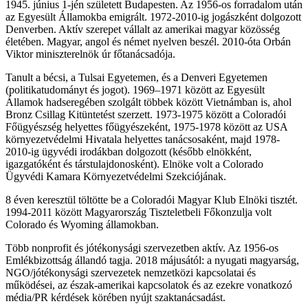
1945. június 1-jén született Budapesten. Az 1956-os forradalom után
az Egyesült Államokba emigrált. 1972-2010-ig jogászként dolgozott
Denverben. Aktív szerepet vállalt az amerikai magyar közösség
életében. Magyar, angol és német nyelven beszél. 2010-óta Orbán
Viktor miniszterelnök úr főtanácsadója.
Tanult a bécsi, a Tulsai Egyetemen, és a Denveri Egyetemen
(politikatudományt és jogot). 1969–1971 között az Egyesült
Államok hadseregében szolgált többek között Vietnámban is, ahol
Bronz Csillag Kitüntetést szerzett. 1973-1975 között a Coloradói
Főügyészség helyettes főügyészeként, 1975-1978 között az USA
környezetvédelmi Hivatala helyettes tanácsosaként, majd 1978-
2010-ig ügyvédi irodákban dolgozott (később elnökként,
igazgatóként és társtulajdonosként). Elnöke volt a Colorado
Ügyvédi Kamara Környezetvédelmi Szekciójának.
8 éven keresztül töltötte be a Coloradói Magyar Klub Elnöki tisztét.
1994-2011 között Magyarország Tiszteletbeli Főkonzulja volt
Colorado és Wyoming államokban.
Több nonprofit és jótékonysági szervezetben aktív. Az 1956-os
Emlékbizottság állandó tagja. 2018 májusától: a nyugati magyarság,
NGO/jótékonysági szervezetek nemzetközi kapcsolatai és
működései, az észak-amerikai kapcsolatok és az ezekre vonatkozó
média/PR kérdések körében nyújt szaktanácsadást.