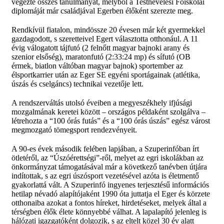
végezte összes tanulmányát, melyből a Testnevelési Főiskolai
diplomáját már családjával Egerben élőként szerezte meg.
Rendkívül fiatalon, mindössze 20 évesen már két gyermekkel
gazdagodott, s szeretteivel Egert választotta otthonául. A 11
évig válogatott tájfutó (2 felnőtt magyar bajnoki arany és
szenior elsőség), maratonfutó (2:33:24 mp) és sífutó (OB
érmek, biatlon váltóban magyar bajnok) sportember az
élsportkarrier után az Eger SE egyéni sportágainak (atlétika,
úszás és cselgáncs) technikai vezetője lett.
A rendszerváltás utolsó éveiben a megyeszékhely ifjúsági
mozgalmának keretei között – országos példaként szolgálva –
létrehozta a “100 órás futás” és a “100 órás úszás” egész várost
megmozgató tömegsport rendezvényeit.
A 90-es évek második felében lapjában, a Szuperinfóban írt
ötletéről, az “Úszóérettségi”-ről, melyet az egri iskolákban az
önkormányzat támogatásával már a következő tanévben útjára
indítottak, s az egri úszósport vezetésével azóta is életmentő
gyakorlattá vált. A Szuperinfó ingyenes terjesztésű információs
hetilap névadó alapítójaként 1990 óta juttatja el Eger és körzete
otthonaiba azokat a fontos híreket, hirdetéseket, melyek által a
térségben élők élete könnyebbé válhat. A lapalapító jelenleg is
hálózati igazgatóként dolgozik, s az eltelt közel 30 év alatt