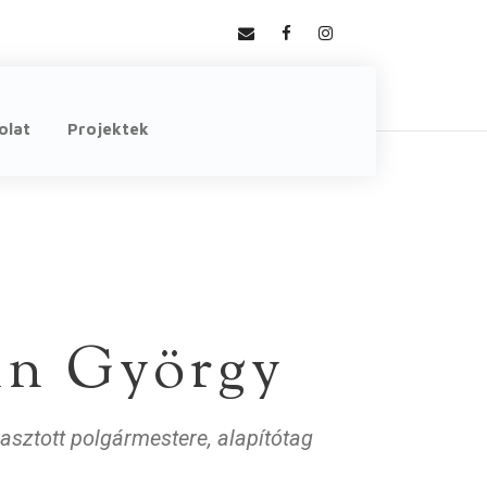
olat
Projektek
nn György
sztott polgármestere, alapítótag