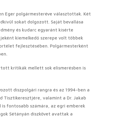
en Eger polgármesteréve választottak. Két
ndkívül sokat dolgozott. Saját bevallása
edmény és kudarc egyaránt kísérte
jeként kiemelkedő szerepe volt többek
rtélet fejlesztésében. Polgármesterként
ben.
ott kritikák mellett sok elismerésben is
ozott díszpolgári rangra és az 1994-ben a
Tisztikeresztjére, valamint a Dr. Jakab
 is fontosabb számára, az egri emberek
lagok Sétányán díszkövet avattak a