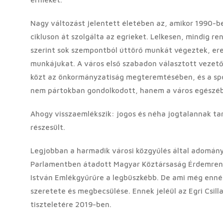
Nagy változást jelentett életében az, amikor 1990-b
cikluson át szolgálta az egrieket. Lelkesen, mindig re
szerint sok szempontból úttörő munkát végeztek, er
munkájukat. A város első szabadon választott vezető
közt az önkormányzatiság megteremtésében, és a spo
nem pártokban gondolkodott, hanem a város egészé
Ahogy visszaemlékszik: jogos és néha jogtalannak tart
részesült.
Legjobban a harmadik városi közgyűlés által adomány
Parlamentben átadott Magyar Köztársaság Érdemrend 
István Emlékgyűrűre a legbüszkébb. De ami még ennél
szeretete és megbecsülése. Ennek jeléül az Egri Csil
tiszteletére 2019-ben.