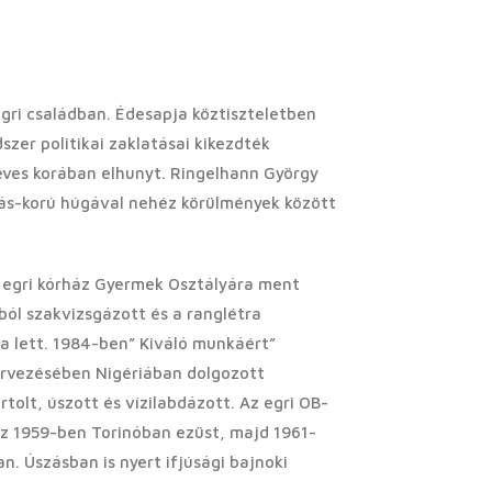
gri családban. Édesapja köztiszteletben
szer politikai zaklatásai kikezdték
ves korában elhunyt. Ringelhann György
lás-korú húgával nehéz körülmények között
z egri kórház Gyermek Osztályára ment
ól szakvizsgázott és a ranglétra
a lett. 1984-ben” Kiváló munkáért”
ervezésében Nigériában dolgozott
olt, úszott és vízilabdázott. Az egri OB-
 az 1959-ben Torinóban ezüst, majd 1961-
. Úszásban is nyert ifjúsági bajnoki