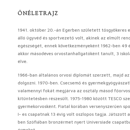
ÖNÉLETRAJZ
1941. október 20.-án Egerben született tősgyökeres e
álló ügyvéd és sportvezető volt, akinek az elmúlt rend
egészségét, ennek következményeként 1962-ben 49 é
akkor másodéves orvostanhallgatóként tanult, 3 isko
élve.
1966-ban általános orvosi diplomát szerzett, majd a
dolgozni. 1970-ben. Csecsemő és gyermekgyógyászatb
valamennyi fokát megjárva az osztály másod főorvos
kitüntetésben részesült. 1975-1980 között TESCO sz
gyermekorvosként. Fiatal korában versenyszerűen sport
I- es csapatnak 13 évig volt oszlopos tagja. Játszott
ben Szófiában bronzérmet nyert Universiade csapatban
érmeket.