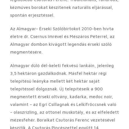
kézműves borokat készítenek naturális eljárással,
spontán erjesztéssel.
Az Almagyar- Érseki Szőlőbirtokot 2010-ben hívta
életre dr. Csernus Imrével és Mészáros Péterrel, az
Almagyar dombon kivágott legendás érseki szőlő
megmentésére.
Almagyar dűlő dél-keleti fekvésű lankáin, jelenleg
3,5 hektáron gazdálkodnak. Másfél hektár régi
telepítésű leányka mellett két hektár saját
telepítéssel dolgoznak. Új telepítéseik a 900
megmentett érseki oltvány, kadarka, medoc noir,
valamint – az Egri Csillagnak és Lelkifröccsnek való
– olaszrizling, az ottonel muskotály, és az elfeledett
mézesfehér. Boraikat Csutorás Ferenc vezetésével
készítik. A Csutorás Pincészettel együtt 14