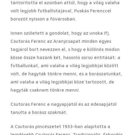
tántorította el azonban attól, hogy a világ valaha
volt legjobb futballistájával, Puskás Ferenccel
borozót nyisson a fővárosban.
Innen született a gondolat, hogy az unoka ifj.
Csutorás Ferenc az Aranycsapat minden egyes
tagjáról bort nevezzen el, s hogy e különös módon
kösse össze hazánk két, hasonló sorsú entitását: a
futballunkat, ami valaha a világ legjobbjai között
volt, de hagyták tönkre menni, és a borászatunkat,
ami valaha a világ legjobbjai közé tartozott, de
hagyták csaknem tönkre menni.
Csutorás Ferenc a nagyapjától és az édesapjától
tanulta a borász szakmát.
A Csutorás pincészetet 1933-ban alapította a
legidősebb Csutorás Ferenc. Tradicionális, fahordós,