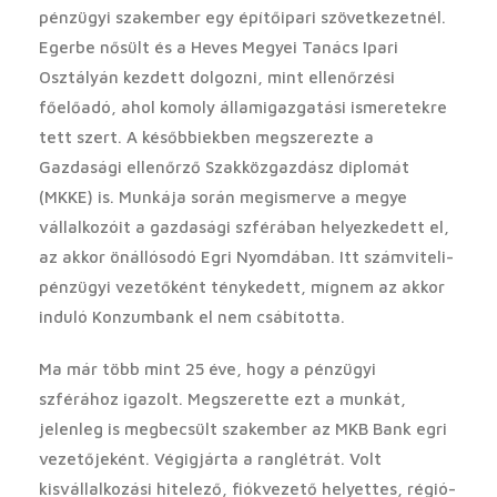
pénzügyi szakember egy építőipari szövetkezetnél.
Egerbe nősült és a Heves Megyei Tanács Ipari
Osztályán kezdett dolgozni, mint ellenőrzési
főelőadó, ahol komoly államigazgatási ismeretekre
tett szert. A későbbiekben megszerezte a
Gazdasági ellenőrző Szakközgazdász diplomát
(MKKE) is. Munkája során megismerve a megye
vállalkozóit a gazdasági szférában helyezkedett el,
az akkor önállósodó Egri Nyomdában. Itt számviteli-
pénzügyi vezetőként ténykedett, mígnem az akkor
induló Konzumbank el nem csábította.
Ma már több mint 25 éve, hogy a pénzügyi
szférához igazolt. Megszerette ezt a munkát,
jelenleg is megbecsült szakember az MKB Bank egri
vezetőjeként. Végigjárta a ranglétrát. Volt
kisvállalkozási hitelező, fiókvezető helyettes, régió-