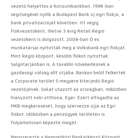
vezető helyettes a Konzumbankban. 1996-ban
segítségével nyílik a Budapest Bank új egri fiókja, a
bank privatizációját követően. Itt végig
Fiókvezetőként, illetve 3 évig Retail Régió
vezetőként is dolgozott. 2008-ban Ő és
munkatársai nyitották meg a Volksbank egri fiókját.
Mint Régió központ, később fiókot nyitottak
Salgótarjánban is. A további növekedésnek a
gazdasági válság állt útjába. Bankon belül felkérték
a Corporate terület 5 megyére kiterjedő Régió
vezetőjének. Sokat utazott az országban, miközben
hiányzott neki otthona, Eger. Ezért elfogadta az
MKB megkeresését, hogy szervezze újjá az Egri
fiókot. Időközben a pénzügyek területén is
folyamatosan képezte magát.
Megszerezte a Nemzetközi Bankárképző Központ,