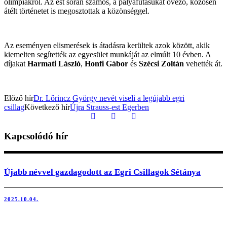
olimpiákról. Az est során számos, a pályafutásukat övező, közösen
átélt történetet is megosztottak a közönséggel.
Az eseményen elismerések is átadásra kerültek azok között, akik
kiemelten segítették az egyesület munkáját az elmúlt 10 évben. A
díjakat
Harmati László
,
Honfi Gábor
és
Szécsi Zoltán
vehették át.
Előző hír
Dr. Lőrincz György nevét viseli a legújabb egri
csillag
Következő hír
Újra Strauss-est Egerben
Kapcsolódó hír
Újabb névvel gazdagodott az Egri Csillagok Sétánya
2025.10.04.