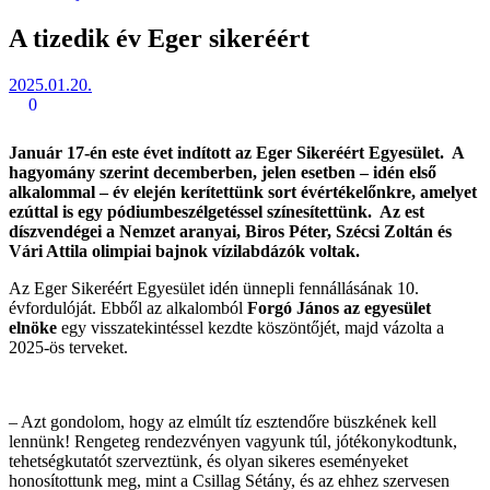
A tizedik év Eger sikeréért
2025.01.20.
0
Január 17-én este évet indított az Eger Sikeréért Egyesület. A
hagyomány szerint decemberben, jelen esetben – idén első
alkalommal – év elején kerítettünk sort évértékelőnkre, amelyet
ezúttal is egy pódiumbeszélgetéssel színesítettünk. Az est
díszvendégei a Nemzet aranyai, Biros Péter, Szécsi Zoltán és
Vári Attila olimpiai bajnok vízilabdázók voltak.
Az Eger Sikeréért Egyesület idén ünnepli fennállásának 10.
évfordulóját. Ebből az alkalomból
Forgó János az egyesület
elnöke
egy visszatekintéssel kezdte köszöntőjét, majd vázolta a
2025-ös terveket.
– Azt gondolom, hogy az elmúlt tíz esztendőre büszkének kell
lennünk! Rengeteg rendezvényen vagyunk túl, jótékonykodtunk,
tehetségkutatót szerveztünk, és olyan sikeres eseményeket
honosítottunk meg, mint a Csillag Sétány, és az ehhez szervesen