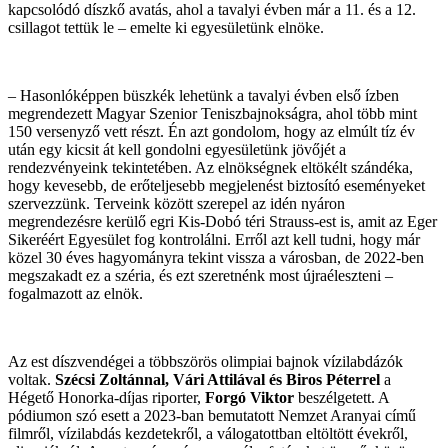
kapcsolódó díszkő avatás, ahol a tavalyi évben már a 11. és a 12.
csillagot tettük le – emelte ki egyesületünk elnöke.
– Hasonlóképpen büszkék lehetünk a tavalyi évben első ízben
megrendezett Magyar Szenior Teniszbajnokságra, ahol több mint
150 versenyző vett részt. Én azt gondolom, hogy az elmúlt tíz év
után egy kicsit át kell gondolni egyesületünk jövőjét a
rendezvényeink tekintetében. Az elnökségnek eltökélt szándéka,
hogy kevesebb, de erőteljesebb megjelenést biztosító eseményeket
szervezzünk. Terveink között szerepel az idén nyáron
megrendezésre kerülő egri Kis-Dobó téri Strauss-est is, amit az Eger
Sikeréért Egyesület fog kontrolálni. Erről azt kell tudni, hogy már
közel 30 éves hagyományra tekint vissza a városban, de 2022-ben
megszakadt ez a széria, és ezt szeretnénk most újraéleszteni –
fogalmazott az elnök.
Az est díszvendégei a többszörös olimpiai bajnok vízilabdázók
voltak.
Szécsi Zoltánnal, Vári Attilával és Biros Péterrel
a
Hégető Honorka-díjas riporter,
Forgó Viktor
beszélgetett. A
pódiumon szó esett a 2023-ban bemutatott Nemzet Aranyai című
filmről, vízilabdás kezdetekről, a válogatottban eltöltött évekről,