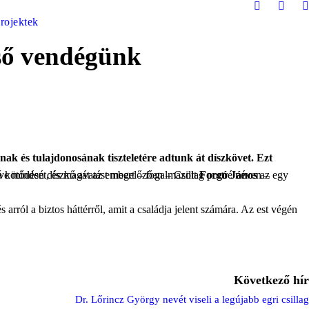
rojektek
lső vendégünk
k a kitüntetett életútját, munkáját, a városhoz való kötődését, és magát az embert – fogalmazott
Forgó János
Következő hír
Dr. Lőrincz György nevét viseli a legújabb egri csillag