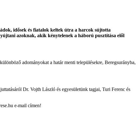
dok, idősek és fiatalok keltek útra a harcok sújtotta
nyújtani azoknak, akik kénytelenek a háború pusztítása elől
n a különböző adományokat a határ menti településekre, Beregsurányba,
ttatásáról Dr. Vojth László és egyesületünk tagjai, Turi Ferenc és
rese.hu e-mail címen!