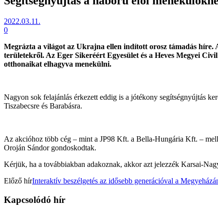
Segítségnyújtás a háború elől menekülőkn
2022.03.11.
0
Megrázta a világot az Ukrajna ellen indított orosz támadás híre. 
területekről. Az Eger Sikeréért Egyesület és a Heves Megyei Civi
otthonaikat elhagyva menekülni.
Nagyon sok felajánlás érkezett eddig is a jótékony segítségnyújtás ke
Tiszabecsre és Barabásra.
Az akcióhoz több cég – mint a JP98 Kft. a Bella-Hungária Kft. – melle
Oroján Sándor gondoskodtak.
Kérjük, ha a továbbiakban adakoznak, akkor azt jelezzék Karsai-Nagy
Előző hír
Interaktív beszélgetés az idősebb generációval a Megyeházá
Kapcsolódó hír