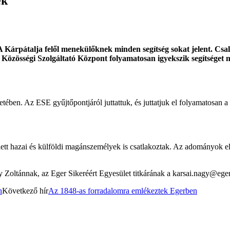
ek
A Kárpátalja felől menekülőknek minden segítség sokat jelent. Csalá
l Közösségi Szolgáltató Központ folyamatosan igyekszik segítséget 
retében. Az ESE gyűjtőpontjáról juttattuk, és juttatjuk el folyamatosa
tt hazai és külföldi magánszemélyek is csatlakoztak. Az adományok elju
 Zoltánnak, az Eger Sikeréért Egyesület titkárának a karsai.nagy@ege
n
Következő hír
Az 1848-as forradalomra emlékeztek Egerben