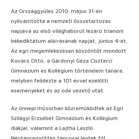
Az Országgyűlés 2010. május 31-én
nyilvánította a nemzeti összetartozás
napjává az első világháborút lezáró trianoni
békediktátum aláírásának napját, június 4-ét.
Az egri megemlékezésen köszöntőt mondott
Kovács Ottó, a Gárdonyi Géza Ciszterci
Gimnázium és Kollégium történelem tanára,
melyben felidézte a 101 évvel ezelőtti
eseményeket és az oda vezető utat.
Az ünnepi műsorban közreműködtek az Egri
Szilágyi Erzsébet Gimnázium és Kollégium
diákjai, valamint a Lajtha László
Néptáncegyüttes táncosai léptek föl.