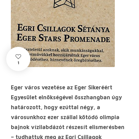
1
Eger város vezetése az Eger Sikeréért
Egyesület elnökségével összhangban úgy
határozott, hogy ezúttal négy, a
városunkhoz ezer szállal kötődő olimpia
bajnok vízilabdázót részesít elismerésben
– tudhattuk meg az Egri Csillagok