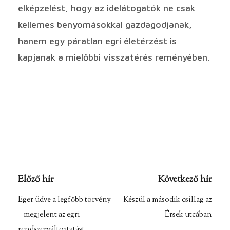
elképzelést, hogy az idelátogatók ne csak
kellemes benyomásokkal gazdagodjanak,
hanem egy páratlan egri életérzést is
kapjanak a mielőbbi visszatérés reményében.
Előző hír
Következő hír
Eger üdve a legfőbb törvény
Készül a második csillag az
– megjelent az egri
Érsek utcában
rendszerváltoztatást