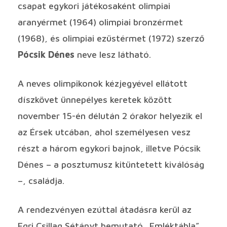
csapat egykori játékosaként olimpiai
aranyérmet (1964) olimpiai bronzérmet
(1968), és olimpiai ezüstérmet (1972) szerző
Pócsik Dénes
neve lesz látható.
A neves olimpikonok kézjegyével ellátott
díszkövet ünnepélyes keretek között
november 15-én délután 2 órakor helyezik el
az Érsek utcában, ahol személyesen vesz
részt a három egykori bajnok, illetve Pócsik
Dénes – a posztumusz kitüntetett kiválóság
–, családja.
A rendezvényen ezúttal átadásra kerül az
Egri Csillag Sétányt bemutató „Emléktábla”