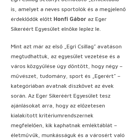
is, amelyet a neves sportolók és a megjelenő
érdeklődők előtt
Honfi Gábor
az Eger
Sikeréért Egyesület elnöke leplez le.
Mint azt már az első „Egri Csillag” avatáson
megtudhattuk, az egyesület vezetése és a
város közgyűlése úgy döntött, hogy négy –
művészet, tudomány, sport és „Egerért” –
kategóriában avatnak díszkövet az évek
során. Az Eger Sikeréért Egyesület tesz
ajánlásokat arra, hogy az előzetesen
kialakított kritériumrendszernek
megfelelően, kik kaphatnak emléktáblát –
életművük, munkásságuk és a városért való