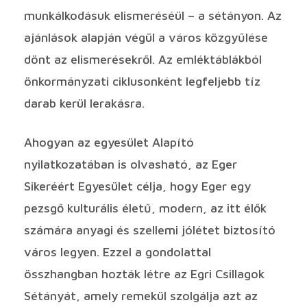
munkálkodásuk elismeréséül – a sétányon. Az
ajánlások alapján végül a város közgyűlése
dönt az elismerésekről. Az emléktáblákból
önkormányzati ciklusonként legfeljebb tíz
darab kerül lerakásra.
Ahogyan az egyesület Alapító
nyilatkozatában is olvasható, az Eger
Sikeréért Egyesület célja, hogy Eger egy
pezsgő kulturális életű, modern, az itt élők
számára anyagi és szellemi jólétet biztosító
város legyen. Ezzel a gondolattal
összhangban hozták létre az Egri Csillagok
Sétányát, amely remekül szolgálja azt az