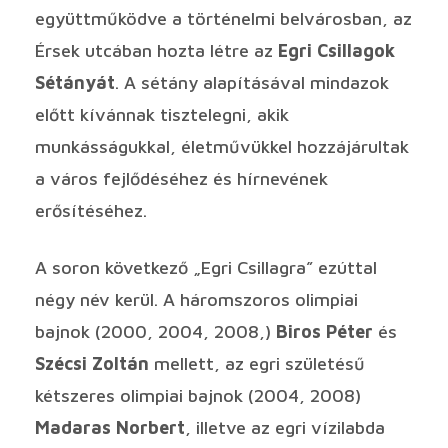
együttműködve a történelmi belvárosban, az
Érsek utcában hozta létre az
Egri Csillagok
Sétányát
. A sétány alapításával mindazok
előtt kívánnak tisztelegni, akik
munkásságukkal, életművükkel hozzájárultak
a város fejlődéséhez és hírnevének
erősítéséhez.
A soron következő „Egri Csillagra” ezúttal
négy név kerül. A háromszoros olimpiai
bajnok (2000, 2004, 2008,)
Biros Péter
és
Szécsi Zoltán
mellett, az egri születésű
kétszeres olimpiai bajnok (2004, 2008)
Madaras Norbert
, illetve az egri vízilabda