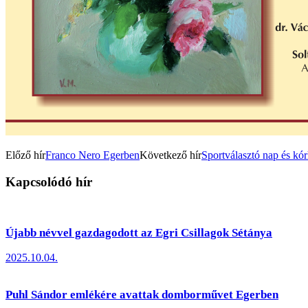
Előző hír
Franco Nero Egerben
Következő hír
Sportválasztó nap és kó
Kapcsolódó hír
Újabb névvel gazdagodott az Egri Csillagok Sétánya
2025.10.04.
Puhl Sándor emlékére avattak domborművet Egerben