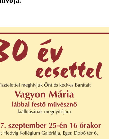
hívója.