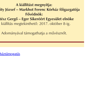
rháztámogatás